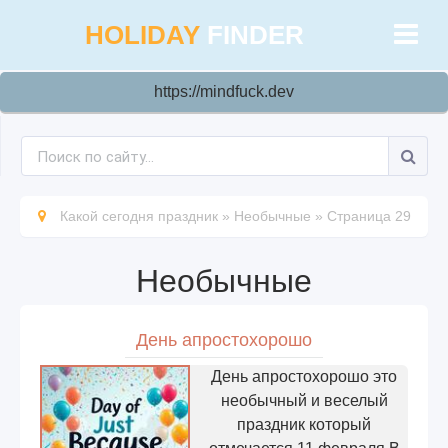
HOLIDAY
FINDER
https://mindfuck.dev
Какой сегодня праздник
»
Необычные
»
Страница 29
Необычные
День апростохорошо
День апростохорошо это
необычный и веселый
праздник который