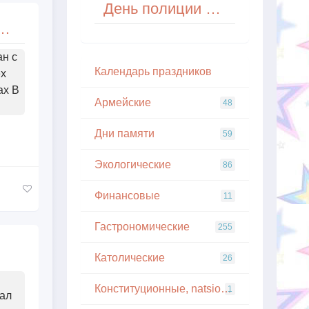
День полиции Польши
а Пантелеймона, покровителя всех врачей и целителя больных
ан с
Кaлeндapь пpaздникoв
ех
ах В
Армейские
48
Дни памяти
59
Экологические
86
Финансовые
11
Гастрономические
255
Католические
26
Конституционные, natsionalnye
1
ал