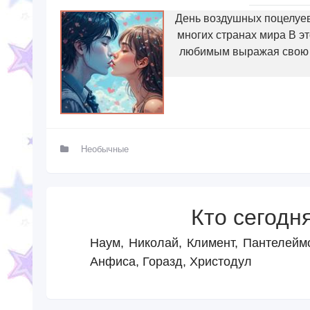
День воздушных поцелуев
многих странах мира В э
любимым выражая свою л
Необычные
Кто сегодн
Наум, Николай, Климент, Пантелейм
Анфиса, Горазд, Христодул