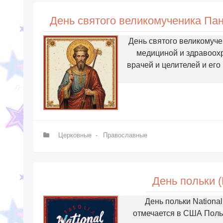
День святого великомуче
медициной и здравоох
врачей и целителей и его 
Церковные
-
Православные
День польки (
День польки Nationa
отмечается в США Поль