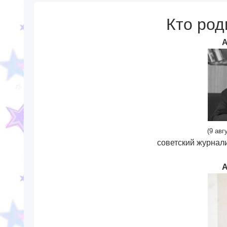
Кто род
А
(9 авг
советский журнали
А