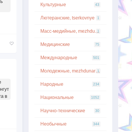
ть
Культурные
43
Лютеранские, tserkovnye
1
Масс-медийные, mezhdunarodnye
1
Медицинские
75
Международные
501
Молодежные, mezhdunarodnye
1
е
Народные
234
нгут
та в
Национальные
1052
Научно-технические
30
Необычные
344