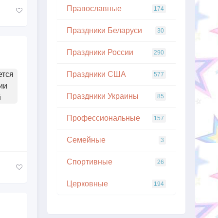
Православные
174
Праздники Беларуси
30
Праздники России
290
ется
Праздники США
577
ии
Праздники Украины
85
й
Профессиональные
157
Семейные
3
Спортивные
26
Церковные
194