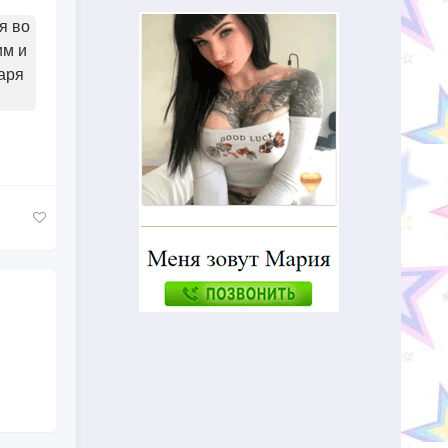
я во
им и
аря