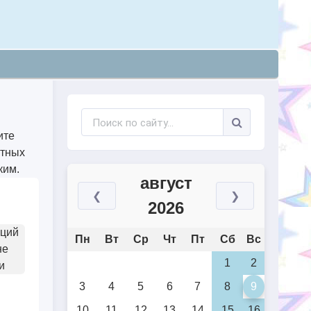
ите
ятных
ким.
август
❮
❯
2026
иций
Пн
Вт
Ср
Чт
Пт
Сб
Вс
не
1
2
и
3
4
5
6
7
8
9
10
11
12
13
14
15
16