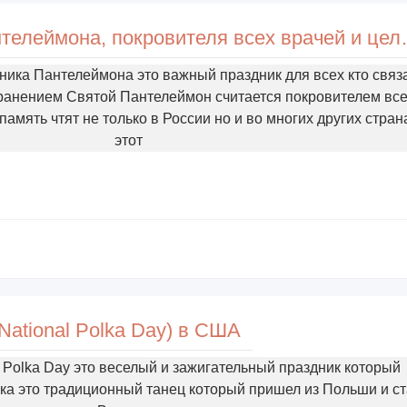
День святого великомученик
ника Пантелеймона это важный праздник для всех кто связ
ранением Святой Пантелеймон считается покровителем вс
память чтят не только в России но и во многих других стран
этот
National Polka Day) в США
l Polka Day это веселый и зажигательный праздник который
ка это традиционный танец который пришел из Польши и ст