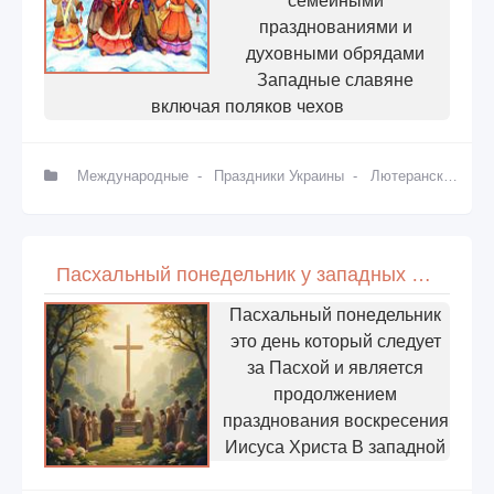
семейными
празднованиями и
духовными обрядами
Западные славяне
включая поляков чехов
Международные
-
Праздники Украины
-
Лютеранские
-
К
Пасхальный понедельник у западных христиан
Пасхальный понедельник
это день который следует
за Пасхой и является
продолжением
празднования воскресения
Иисуса Христа В западной