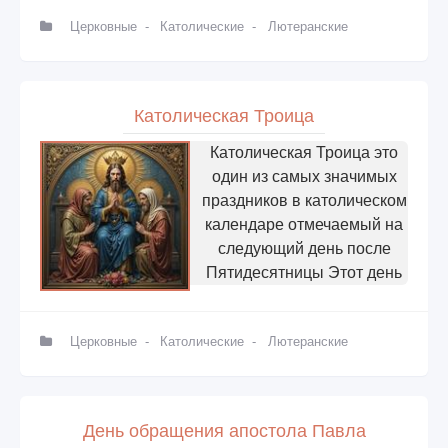
Церковные
-
Католические
-
Лютеранские
Католическая Троица
Католическая Троица это
один из самых значимых
праздников в католическом
календаре отмечаемый на
следующий день после
Пятидесятницы Этот день
Церковные
-
Католические
-
Лютеранские
День обращения апостола Павла