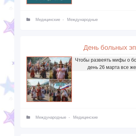
Медицинские
-
Международные
День больных эп
Чтобы развеять мифы о бо
день 26 марта все ж
Международные
-
Медицинские