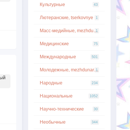
Культурные
43
Лютеранские, tserkovnye
1
Масс-медийные, mezhdunarodnye
1
Медицинские
75
Международные
501
Молодежные, mezhdunarodnye
1
рый
Народные
234
Национальные
1052
Научно-технические
30
Необычные
344