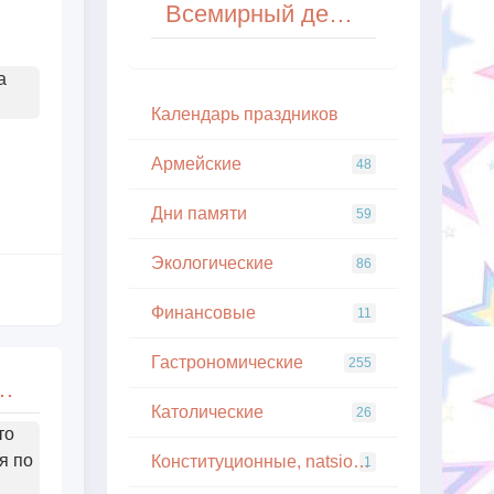
Всемирный день дикой природы (World Wildlife Day)
а
Кaлeндapь пpaздникoв
Армейские
48
Дни памяти
59
Экологические
86
Финансовые
11
Гастрономические
255
мофобией (International Day Against Homophobia)
Католические
26
то
я по
Конституционные, natsionalnye
1