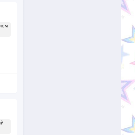
тием
ый