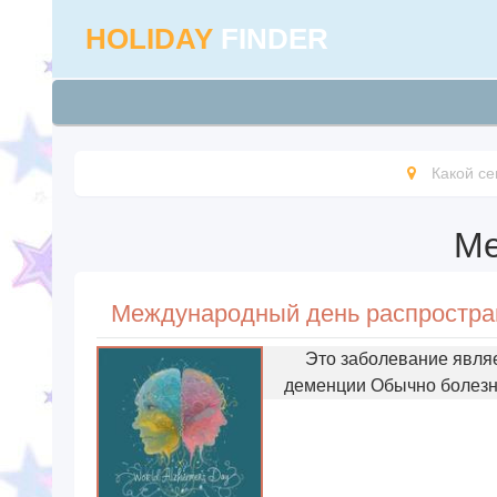
HOLIDAY
FINDER
Какой се
Ме
Это заболевание явля
деменции Обычно болезнь