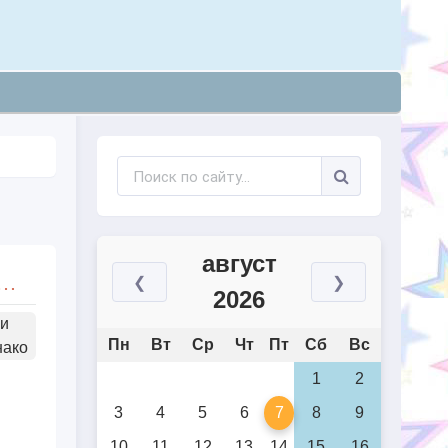
август
распространения информации о болезни Альцгеймера (World Alzheimer`s Day)
❮
❯
2026
ли
Пн
Вт
Ср
Чт
Пт
Сб
Вс
нако
1
2
3
4
5
6
7
8
9
10
11
12
13
14
15
16