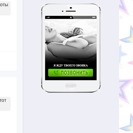
боты
тот