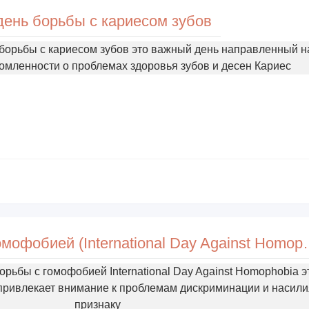
ень борьбы с кариесом зубов
орьбы с кариесом зубов это важный день направленный н
мленности о проблемах здоровья зубов и десен Кариес
Международный день борьбы с го
ьбы с гомофобией International Day Against Homophobia э
привлекает внимание к проблемам дискриминации и насили
признаку