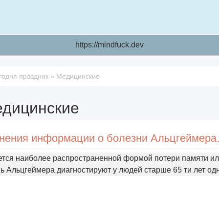
https://mindfuck.dev
годня праздник
»
Медицинские
дицинские
Международный день 
ется наиболее распространенной формой потери памяти и
 Альцгеймера диагностируют у людей старше 65 ти лет од