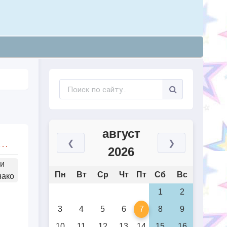
август
распространения информации о болезни Альцгеймера (World Alzheimer`s Day)
❮
❯
2026
ли
Пн
Вт
Ср
Чт
Пт
Сб
Вс
нако
1
2
3
4
5
6
7
8
9
10
11
12
13
14
15
16