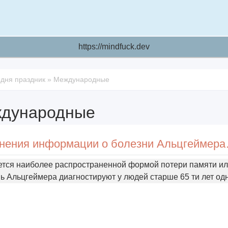
https://mindfuck.dev
одня праздник
»
Международные
дународные
Международный день 
ется наиболее распространенной формой потери памяти и
 Альцгеймера диагностируют у людей старше 65 ти лет од