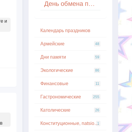
День обмена печеньем (National Cookie Exchange Day) в США
е и
Кaлeндapь пpaздникoв
Армейские
48
Дни памяти
59
Экологические
86
Финансовые
11
Гастрономические
255
Католические
26
в
Конституционные, natsionalnye
1