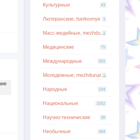
Культурные
43
Лютеранские, tserkovnye
1
Масс-медийные, mezhdunarodnye
1
Медицинские
75
Международные
501
Молодежные, mezhdunarodnye
1
ние
Народные
234
Национальные
1052
Научно-технические
30
Необычные
344