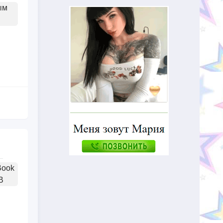
ым
Book
В