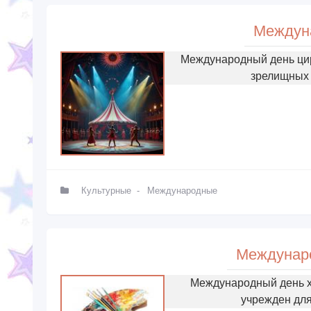
Междун
Международный день цир
зрелищных 
Культурные
-
Международные
Междунар
Международный день х
учрежден для