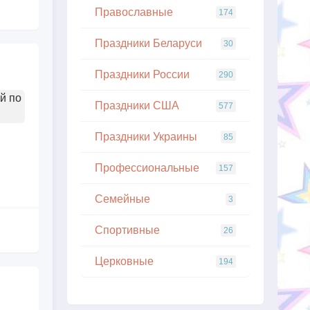
Православные
174
Праздники Беларуси
30
Праздники России
290
й по
Праздники США
577
Праздники Украины
85
Профессиональные
157
Семейные
3
Спортивные
26
Церковные
194