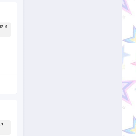
х и
ыл