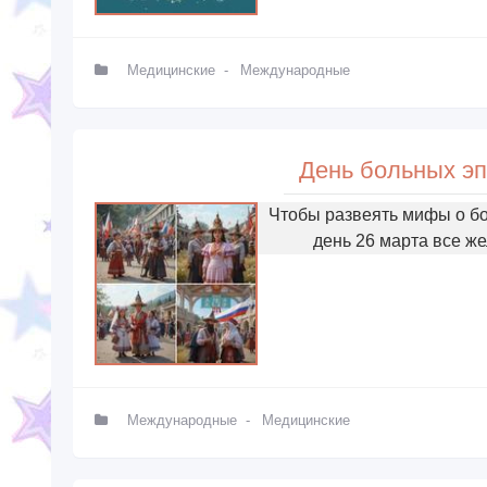
Медицинские
-
Международные
День больных эп
Чтобы развеять мифы о бо
день 26 марта все ж
Международные
-
Медицинские