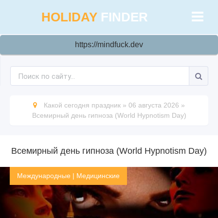
HOLIDAY
FINDER
https://mindfuck.dev
Какой сегодня праздник
»
06 августа 2026
»
Всемирный день гипноза (World Hypnotism Day)
Всемирный день гипноза (World Hypnotism Day)
Международные
|
Медицинские