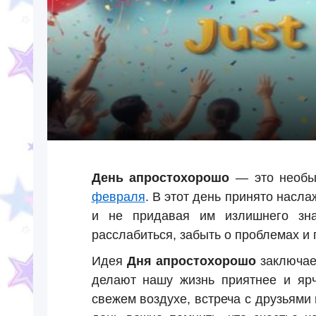
День апростохорошо
— это необыч
февраля
. В этот день принято насл
и не придавая им излишнего зна
расслабиться, забыть о проблемах и
Идея
Дня апростохорошо
заключает
делают нашу жизнь приятнее и ярч
свежем воздухе, встреча с друзьями 