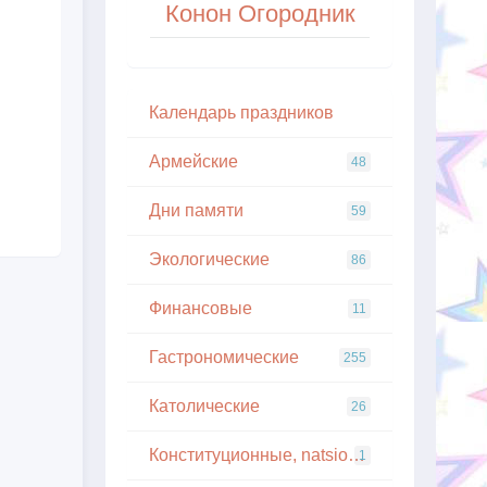
Конон Огородник
Кaлeндapь пpaздникoв
Армейские
48
Дни памяти
59
Экологические
86
Финансовые
11
Гастрономические
255
Католические
26
Конституционные, natsionalnye
1