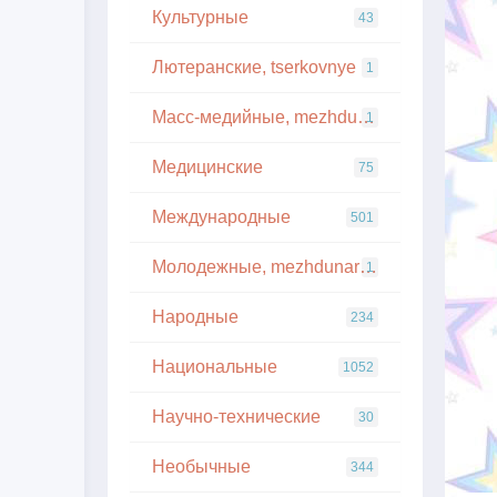
Культурные
43
Лютеранские, tserkovnye
1
Масс-медийные, mezhdunarodnye
1
Медицинские
75
Международные
501
Молодежные, mezhdunarodnye
1
Народные
234
Национальные
1052
Научно-технические
30
Необычные
344