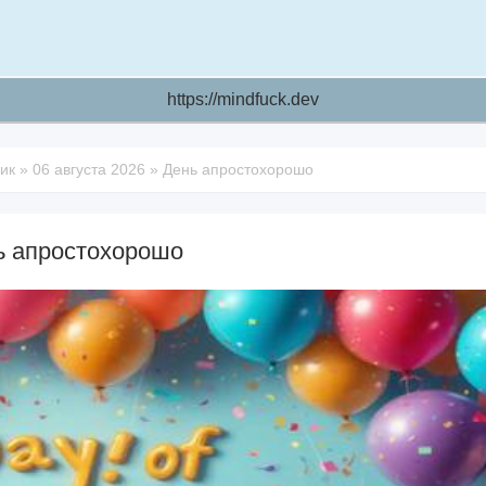
https://mindfuck.dev
ик
»
06 августа 2026
»
День апростохорошо
ь апростохорошо