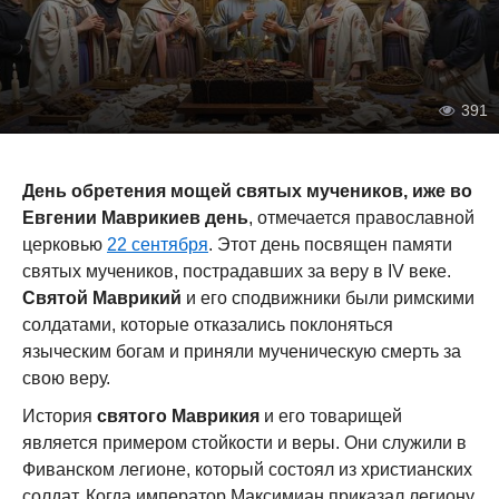
391
День обретения мощей святых мучеников, иже во
Евгении Маврикиев день
, отмечается православной
церковью
22 сентября
. Этот день посвящен памяти
святых мучеников, пострадавших за веру в IV веке.
Святой Маврикий
и его сподвижники были римскими
солдатами, которые отказались поклоняться
языческим богам и приняли мученическую смерть за
свою веру.
История
святого Маврикия
и его товарищей
является примером стойкости и веры. Они служили в
Фиванском легионе, который состоял из христианских
солдат. Когда император Максимиан приказал легиону