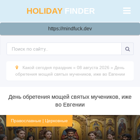
HOLIDAY
FINDER
https://mindfuck.dev
Какой сегодня праздник
»
08 августа 2026
»
День
обретения мощей святых мучеников, иже во Евгении
День обретения мощей святых мучеников, иже
во Евгении
Православные
|
Церковные