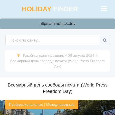
HOLIDAY
FINDER
https://mindfuck.dev
Какой сегодня праздник
»
08 августа 2026
»
Всемирный день свободы печати (World Press Freedom
Day)
Всемирный день свободы печати (World Press
Freedom Day)
Профессиональные
|
Международные