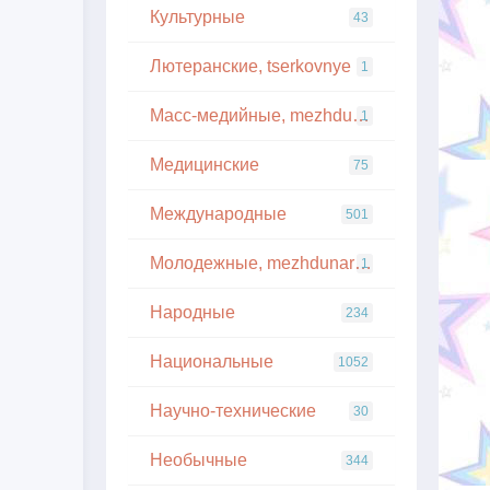
Культурные
43
Лютеранские, tserkovnye
1
Масс-медийные, mezhdunarodnye
1
Медицинские
75
Международные
501
Молодежные, mezhdunarodnye
1
Народные
234
Национальные
1052
Научно-технические
30
Необычные
344