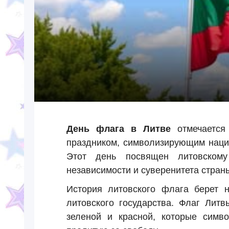
День флага в Литве
отмечаетс
праздником, символизирующим нацио
Этот день посвящен литовском
независимости и суверенитета стран
История литовского флага берет 
литовского государства. Флаг Литв
зеленой и красной, которые симв