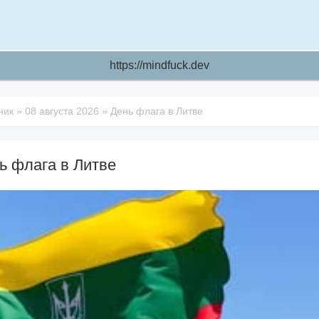
https://mindfuck.dev
ник
»
08 августа 2026
»
День флага в Литве
ь флага в Литве