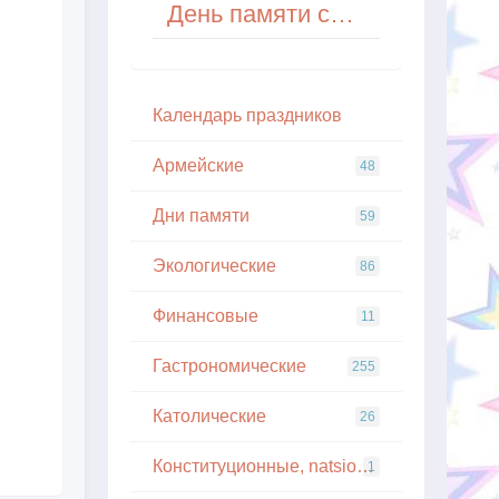
День памяти святой Ксении Петербургской
Кaлeндapь пpaздникoв
Армейские
48
Дни памяти
59
Экологические
86
Финансовые
11
Гастрономические
255
Католические
26
Конституционные, natsionalnye
1