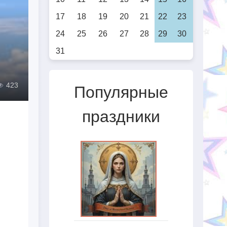
17
18
19
20
21
22
23
24
25
26
27
28
29
30
31
423
Популярные
праздники