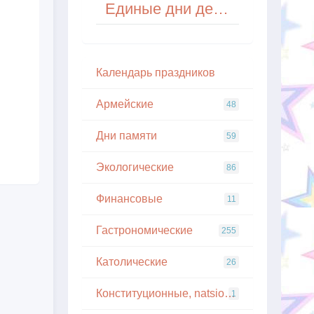
Единые дни действий в защиту малых рек и водоемов
Кaлeндapь пpaздникoв
Армейские
48
Дни памяти
59
Экологические
86
Финансовые
11
Гастрономические
255
Католические
26
Конституционные, natsionalnye
1