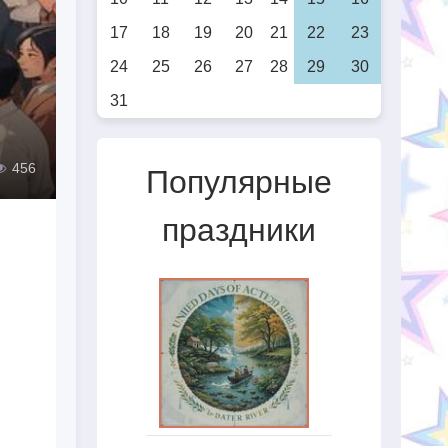
17
18
19
20
21
22
23
24
25
26
27
28
29
30
31
456
Популярные
праздники