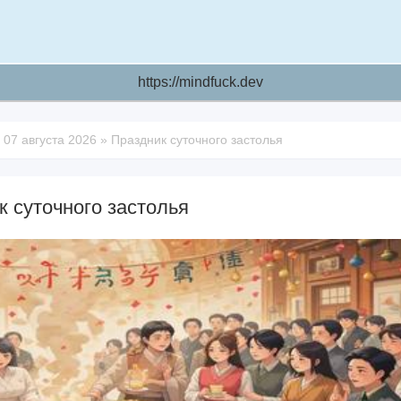
https://mindfuck.dev
»
07 августа 2026
»
Праздник суточного застолья
к суточного застолья