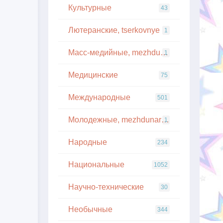
Культурные
43
Лютеранские, tserkovnye
1
Масс-медийные, mezhdunarodnye
1
Медицинские
75
Международные
501
Молодежные, mezhdunarodnye
1
Народные
234
Национальные
1052
Научно-технические
30
Необычные
344