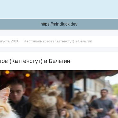
https://mindfuck.dev
вгуста 2026
»
Фестиваль котов (Каттенстут) в Бельгии
ов (Каттенстут) в Бельгии