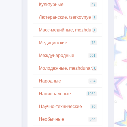
Культурные
43
Лютеранские, tserkovnye
1
Масс-медийные, mezhdunarodnye
1
Медицинские
75
Международные
501
Молодежные, mezhdunarodnye
1
Народные
234
Национальные
1052
Научно-технические
30
Необычные
344