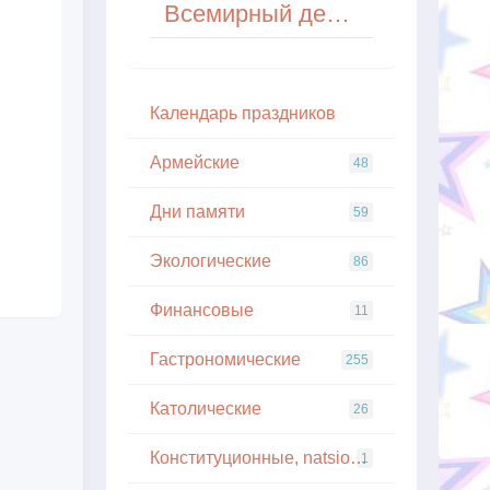
Всемирный день фотографии (World Photography Day)
Кaлeндapь пpaздникoв
Армейские
48
Дни памяти
59
Экологические
86
Финансовые
11
Гастрономические
255
Католические
26
Конституционные, natsionalnye
1