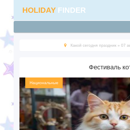
HOLIDAY
FINDER
Какой сегодня праздник
»
07 а
Фестиваль кот
Национальные