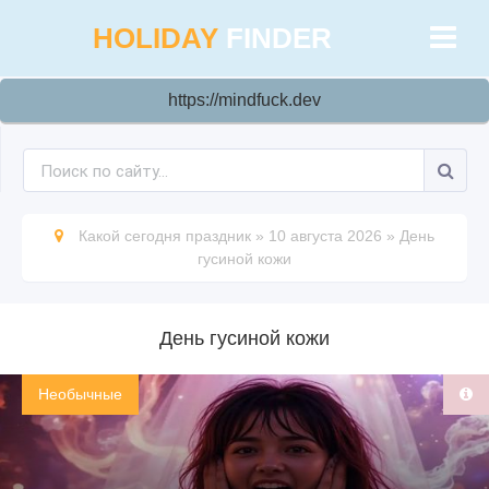
HOLIDAY
FINDER
https://mindfuck.dev
Какой сегодня праздник
»
10 августа 2026
»
День
гусиной кожи
День гусиной кожи
Необычные