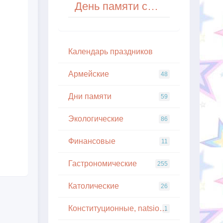
День памяти святителя Кирилла, архиепископа Иерусалимского
Кaлeндapь пpaздникoв
Армейские
48
Дни памяти
59
Экологические
86
Финансовые
11
Гастрономические
255
Католические
26
Конституционные, natsionalnye
1