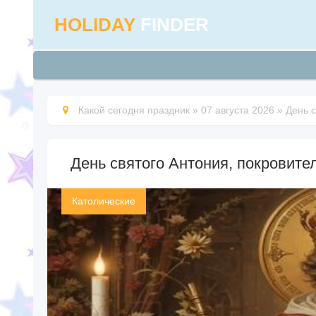
HOLIDAY
FINDER
Какой сегодня праздник
»
07 августа 2026
»
День с
День святого Антония, покровите
Католические