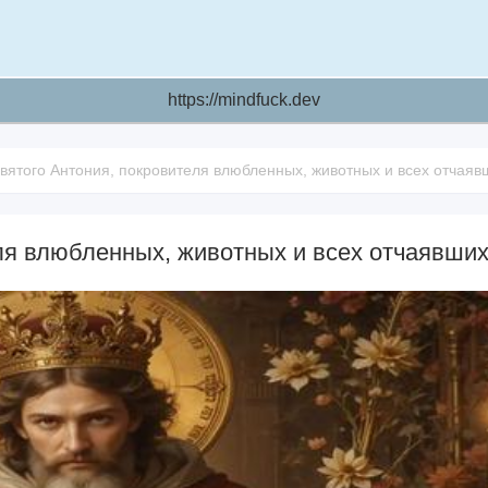
https://mindfuck.dev
вятого Антония, покровителя влюбленных, животных и всех отчаяв
ля влюбленных, животных и всех отчаявши