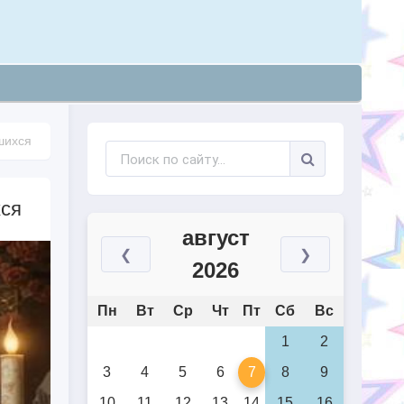
шихся
хся
август
❮
❯
2026
Пн
Вт
Ср
Чт
Пт
Сб
Вс
1
2
3
4
5
6
7
8
9
10
11
12
13
14
15
16