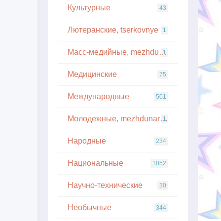
Культурные
43
Лютеранские, tserkovnye
1
Масс-медийные, mezhdunarodnye
1
Медицинские
75
Международные
501
Молодежные, mezhdunarodnye
1
Народные
234
Национальные
1052
Научно-технические
30
Необычные
344