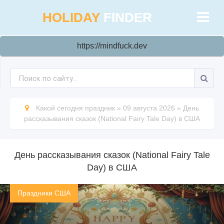
HOLIDAY
FINDER
https://mindfuck.dev
Какой сегодня праздник
»
09 августа 2026
»
День
рассказывания сказок (National Fairy Tale Day) в США
День рассказывания сказок (National Fairy Tale
Day) в США
Праздники США