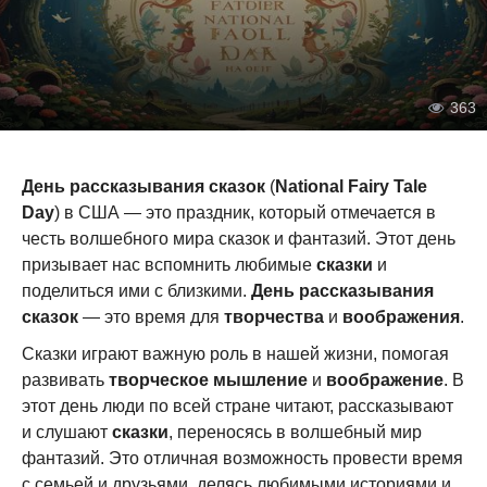
363
День рассказывания сказок
(
National Fairy Tale
Day
) в США — это праздник, который отмечается в
честь волшебного мира сказок и фантазий. Этот день
призывает нас вспомнить любимые
сказки
и
поделиться ими с близкими.
День рассказывания
сказок
— это время для
творчества
и
воображения
.
Сказки играют важную роль в нашей жизни, помогая
развивать
творческое мышление
и
воображение
. В
этот день люди по всей стране читают, рассказывают
и слушают
сказки
, переносясь в волшебный мир
фантазий. Это отличная возможность провести время
с семьей и друзьями, делясь любимыми историями и