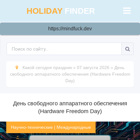
HOLIDAY
FINDER
https://mindfuck.dev
Какой сегодня праздник
»
07 августа 2026
»
День
свободного аппаратного обеспечения (Hardware Freedom
Day)
День свободного аппаратного обеспечения
(Hardware Freedom Day)
Научно-технические
|
Международные