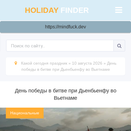
HOLIDAY
FINDER
https://mindfuck.dev
Какой сегодня праздник
»
10 августа 2026
»
День
победы в битве при Дьенбьенфу во Вьетнаме
День победы в битве при Дьенбьенфу во
Вьетнаме
Национальные