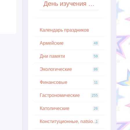
День изучения бабочки (National Learn About Butterflies Day) в США
Кaлeндapь пpaздникoв
Армейские
48
Дни памяти
59
Экологические
86
Финансовые
11
Гастрономические
255
Католические
26
Конституционные, natsionalnye
1