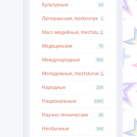
Культурные
43
Лютеранские, tserkovnye
1
Масс-медийные, mezhdunarodnye
1
Медицинские
75
Международные
501
Молодежные, mezhdunarodnye
1
Народные
234
Национальные
1052
Научно-технические
30
Необычные
344