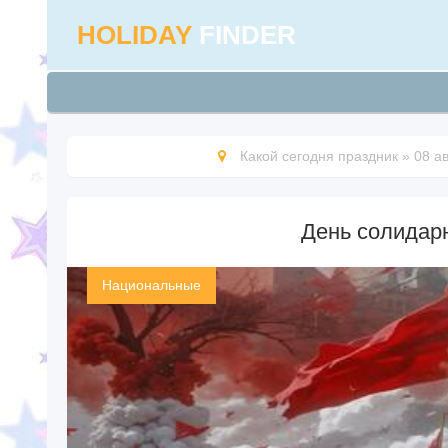
HOLIDAY
FINDER
Какой сегодня праздник
»
08 а
День солидар
Национальные