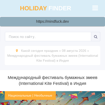
HOLIDAY
FINDER
https://mindfuck.dev
Какой сегодня праздник
»
08 августа 2026
»
Международный фестиваль бумажных змеев (International
Kite Festival) в Индия
Международный фестиваль бумажных змеев
(International Kite Festival) в Индия
Национальные
|
Необычные