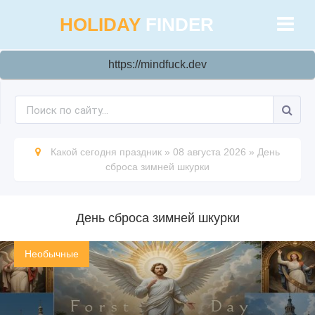
HOLIDAY
FINDER
https://mindfuck.dev
Какой сегодня праздник
»
08 августа 2026
»
День
сброса зимней шкурки
День сброса зимней шкурки
Необычные