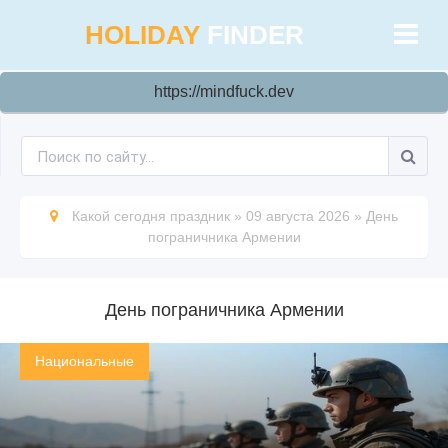
HOLIDAY
FINDER
https://mindfuck.dev
Какой сегодня праздник
»
09 августа 2026
»
День
пограничника Армении
День пограничника Армении
Национальные