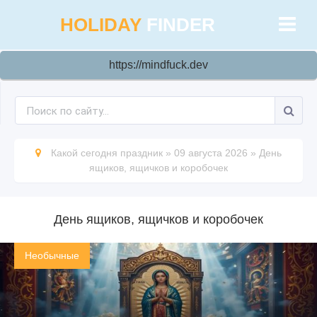
HOLIDAY
FINDER
https://mindfuck.dev
Какой сегодня праздник
»
09 августа 2026
»
День
ящиков, ящичков и коробочек
День ящиков, ящичков и коробочек
Необычные