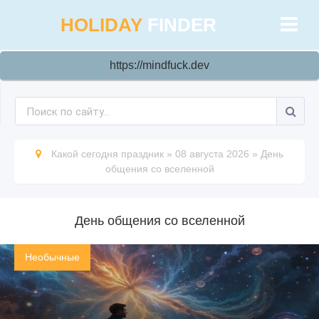
HOLIDAY
FINDER
https://mindfuck.dev
Какой сегодня праздник
»
08 августа 2026
»
День
общения со вселенной
День общения со вселенной
Необычные