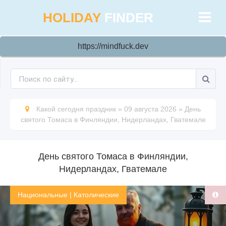
HOLIDAY
FINDER
https://mindfuck.dev
Какой сегодня праздник
»
09 августа 2026
»
День
святого Томаса в Финляндии, Нидерландах, Гватемале
День святого Томаса в Финляндии,
Нидерландах, Гватемале
Национальные
|
Католические