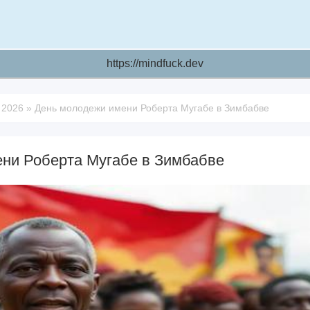
https://mindfuck.dev
 2026
»
День молодежи имени Роберта Мугабе в Зимбабве
ни Роберта Мугабе в Зимбабве