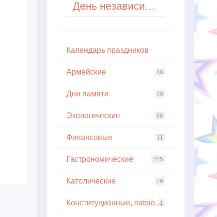
День независимости Йемена
Кaлeндapь пpaздникoв
Армейские
48
Дни памяти
59
Экологические
86
Финансовые
11
Гастрономические
255
Католические
26
Конституционные, natsionalnye
1