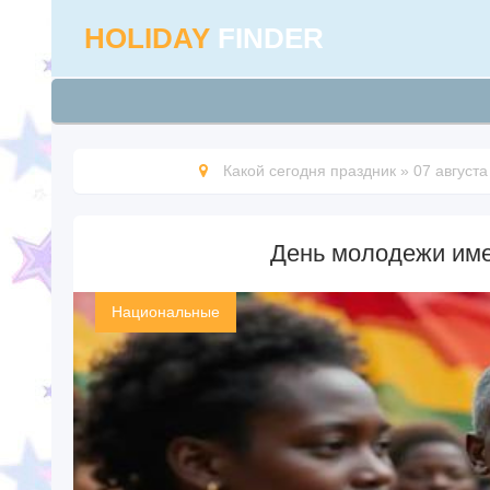
HOLIDAY
FINDER
Какой сегодня праздник
»
07 августа
День молодежи име
Национальные