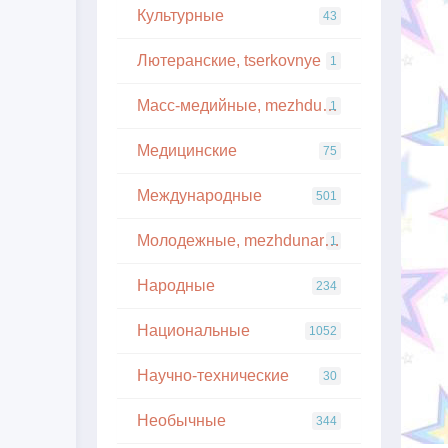
Культурные
43
Лютеранские, tserkovnye
1
Масс-медийные, mezhdunarodnye
1
Медицинские
75
Международные
501
Молодежные, mezhdunarodnye
1
Народные
234
Национальные
1052
Научно-технические
30
Необычные
344