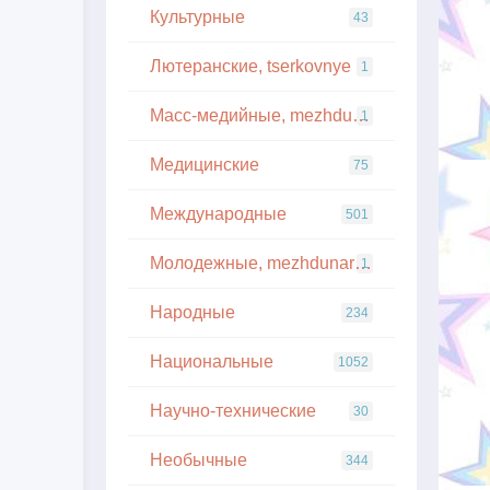
Культурные
43
Лютеранские, tserkovnye
1
Масс-медийные, mezhdunarodnye
1
Медицинские
75
Международные
501
Молодежные, mezhdunarodnye
1
Народные
234
Национальные
1052
Научно-технические
30
Необычные
344