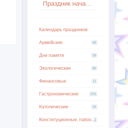
Праздник начала весны (Риссюн) в Японии
Кaлeндapь пpaздникoв
Армейские
48
Дни памяти
59
Экологические
86
Финансовые
11
Гастрономические
255
Католические
26
Конституционные, natsionalnye
1