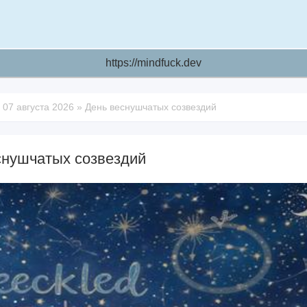
https://mindfuck.dev
»
07 августа 2026
»
День веснушчатых созвездий
снушчатых созвездий