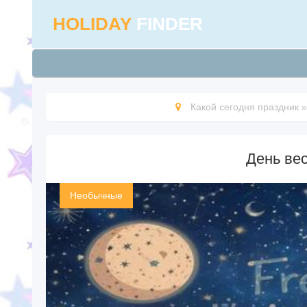
HOLIDAY
FINDER
Какой сегодня праздник
День ве
Необычные