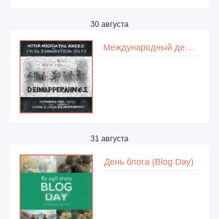
30 августа
Международный день жертв насильственных исчезновений (International Day of the Victims of Enforced Disappearances)
31 августа
День блога (Blog Day)