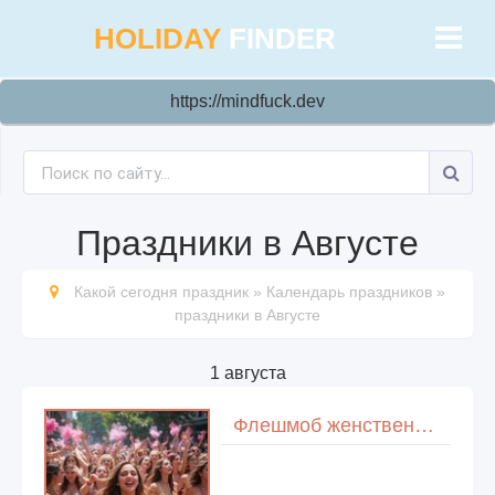
HOLIDAY
FINDER
https://mindfuck.dev
Пpaздники в Августе
Какой сегодня праздник
»
Кaлeндapь пpaздникoв
»
праздники в Августе
1 августа
Флешмоб женственности