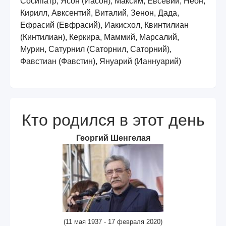
Сосипатр, Ясон (Иасон), Максим, Евсевий, Неон,
Кирилл, Авксентий, Виталий, Зенон, Дада,
Ефрасий (Евфрасий), Иакисхол, Квинтилиан
(Кинтилиан), Керкира, Маммий, Марсалий,
Мурин, Сатурнил (Саторнил, Саторний),
Фавстиан (Фавстин), Януарий (Ианнуарий)
Кто родился в этот день
Георгий Шенгелая
(11 мая 1937 - 17 февраля 2020)