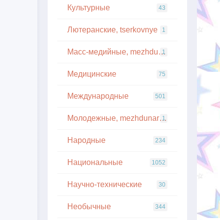
Культурные
43
Лютеранские, tserkovnye
1
Масс-медийные, mezhdunarodnye
1
Медицинские
75
Международные
501
Молодежные, mezhdunarodnye
1
Народные
234
Национальные
1052
Научно-технические
30
Необычные
344