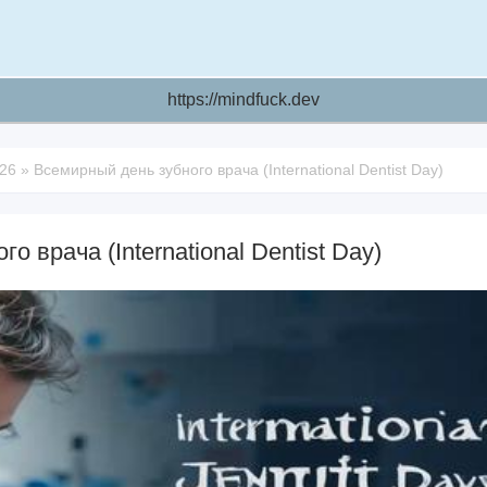
https://mindfuck.dev
026
»
Всемирный день зубного врача (International Dentist Day)
 врача (International Dentist Day)