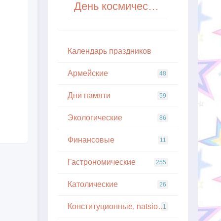
День космического туриста
Кaлeндapь пpaздникoв
Армейские
48
Дни памяти
59
Экологические
86
Финансовые
11
Гастрономические
255
Католические
26
Конституционные, natsionalnye
1