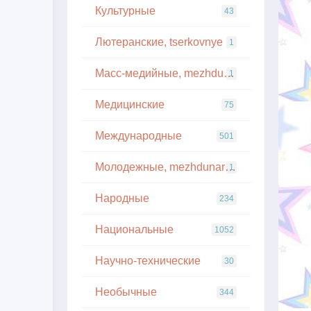
Культурные
43
Лютеранские, tserkovnye
1
Масс-медийные, mezhdunarodnye
1
Медицинские
75
Международные
501
Молодежные, mezhdunarodnye
1
Народные
234
Национальные
1052
Научно-технические
30
Необычные
344