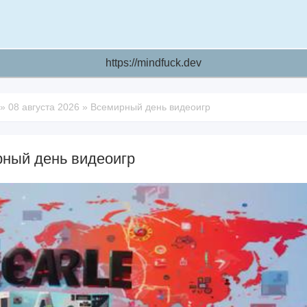
https://mindfuck.dev
»
08 августа 2026
»
Всемирный день видеоигр
ный день видеоигр