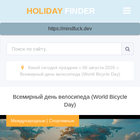
HOLIDAY
FINDER
https://mindfuck.dev
Какой сегодня праздник
»
06 августа 2026
»
Всемирный день велосипеда (World Bicycle Day)
Всемирный день велосипеда (World Bicycle
Day)
Международные
|
Спортивные