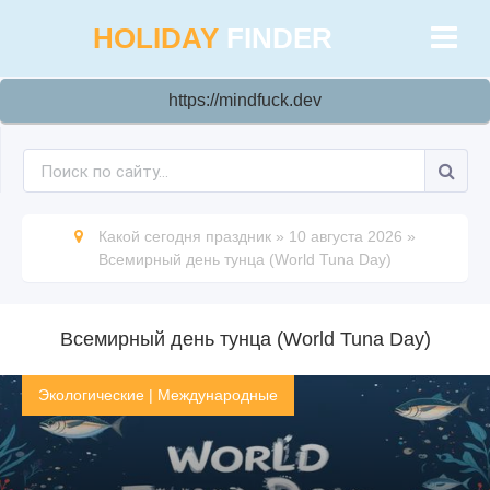
HOLIDAY
FINDER
https://mindfuck.dev
Какой сегодня праздник
»
10 августа 2026
»
Всемирный день тунца (World Tuna Day)
Всемирный день тунца (World Tuna Day)
Экологические
|
Международные