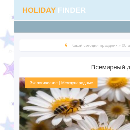
HOLIDAY
FINDER
Какой сегодня праздник
»
08 а
Всемирный д
Экологические
|
Международные