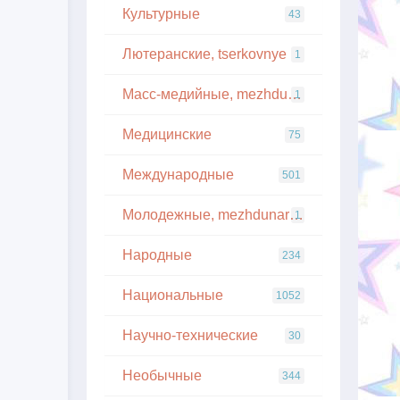
Культурные
43
Лютеранские, tserkovnye
1
Масс-медийные, mezhdunarodnye
1
Медицинские
75
Международные
501
Молодежные, mezhdunarodnye
1
Народные
234
Национальные
1052
Научно-технические
30
Необычные
344