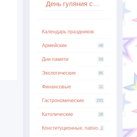
День гуляния с воздушным шариком
Кaлeндapь пpaздникoв
Армейские
48
Дни памяти
59
Экологические
86
Финансовые
11
Гастрономические
255
Католические
26
Конституционные, natsionalnye
1