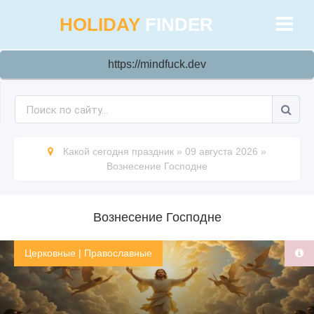
HOLIDAY
FINDER
https://mindfuck.dev
Какой сегодня праздник
»
09 августа 2026
»
Вознесение Господне
Вознесение Господне
Церковные
|
Православные