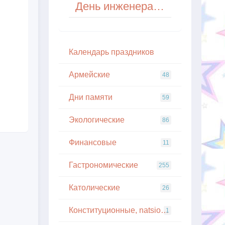
День инженера в Индии
Кaлeндapь пpaздникoв
Армейские
48
Дни памяти
59
Экологические
86
Финансовые
11
Гастрономические
255
Католические
26
Конституционные, natsionalnye
1