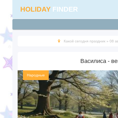
HOLIDAY
FINDER
Какой сегодня праздник
»
08 а
Василиса - в
Народные