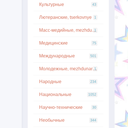
Культурные
43
Лютеранские, tserkovnye
1
Масс-медийные, mezhdunarodnye
1
Медицинские
75
Международные
501
Молодежные, mezhdunarodnye
1
Народные
234
Национальные
1052
Научно-технические
30
Необычные
344