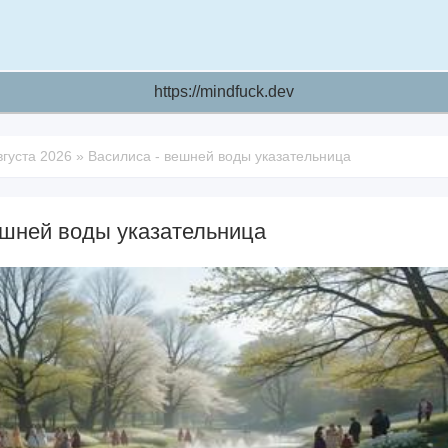
https://mindfuck.dev
вгуста 2026
»
Василиса - вешней воды указательница
ешней воды указательница