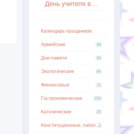
День учителя в Гватемале
Кaлeндapь пpaздникoв
Армейские
48
Дни памяти
59
Экологические
86
Финансовые
11
Гастрономические
255
Католические
26
Конституционные, natsionalnye
1