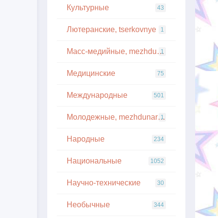
Культурные
43
Лютеранские, tserkovnye
1
Масс-медийные, mezhdunarodnye
1
Медицинские
75
Международные
501
Молодежные, mezhdunarodnye
1
Народные
234
Национальные
1052
Научно-технические
30
Необычные
344