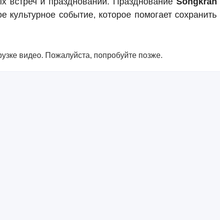
х встреч и празднований. Празднование
Songkran
ое культурное событие, которое помогает сохранить
узке видео. Пожалуйста, попробуйте позже.