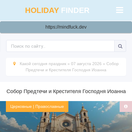
HOLIDAY
FINDER
https://mindfuck.dev
Какой сегодня праздник
»
07 августа 2026
»
Собор
Предтечи и Крестителя Господня Иоанна
Собор Предтечи и Крестителя Господня Иоанна
Церковные
|
Православные