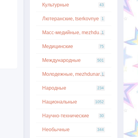
Культурные
43
Лютеранские, tserkovnye
1
Масс-медийные, mezhdunarodnye
1
Медицинские
75
Международные
501
Молодежные, mezhdunarodnye
1
Народные
234
Национальные
1052
Научно-технические
30
Необычные
344