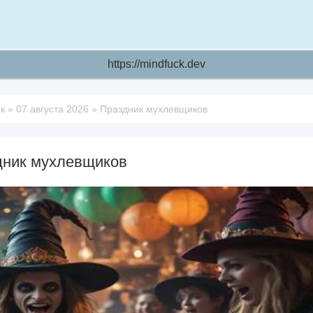
https://mindfuck.dev
к
»
07 августа 2026
»
Праздник мухлевщиков
дник мухлевщиков