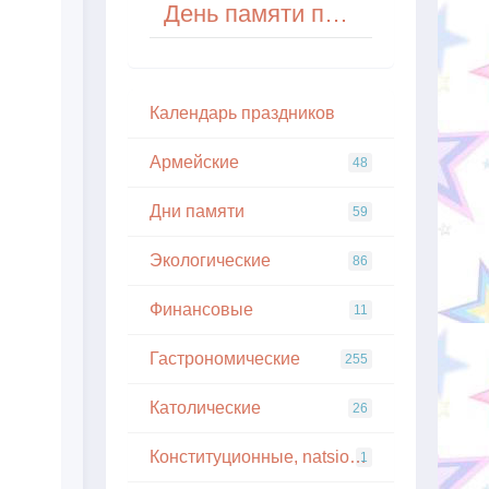
День памяти пре­по­доб­но­го По­ли­кар­па, ар­хи­манд­ри­та Пе­чер­ско­го
Кaлeндapь пpaздникoв
Армейские
48
Дни памяти
59
Экологические
86
Финансовые
11
Гастрономические
255
Католические
26
Конституционные, natsionalnye
1