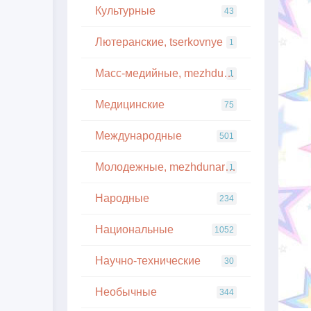
Культурные
43
Лютеранские, tserkovnye
1
Масс-медийные, mezhdunarodnye
1
Медицинские
75
Международные
501
Молодежные, mezhdunarodnye
1
Народные
234
Национальные
1052
Научно-технические
30
Необычные
344