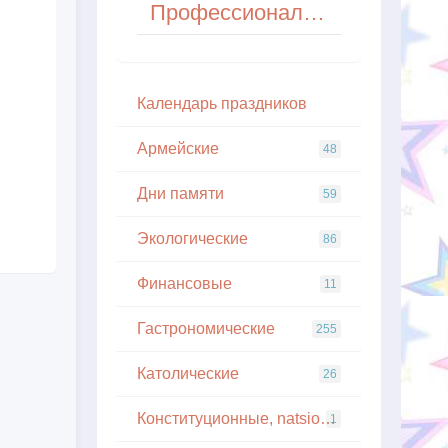
Профессиональный праздник самогонщиков
Кaлeндapь пpaздникoв
Армейские
48
Дни памяти
59
Экологические
86
Финансовые
11
Гастрономические
255
Католические
26
Конституционные, natsionalnye
1