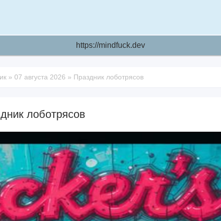
https://mindfuck.dev
ик
»
07 августа 2026
»
Праздник лоботрясов
дник лоботрясов