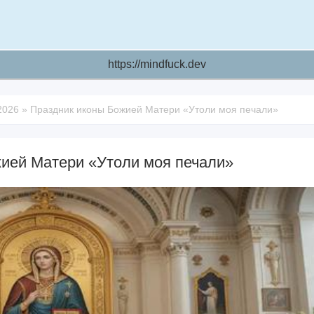
https://mindfuck.dev
2026
»
Праздник иконы Божией Матери «Утоли моя печали»
ией Матери «Утоли моя печали»