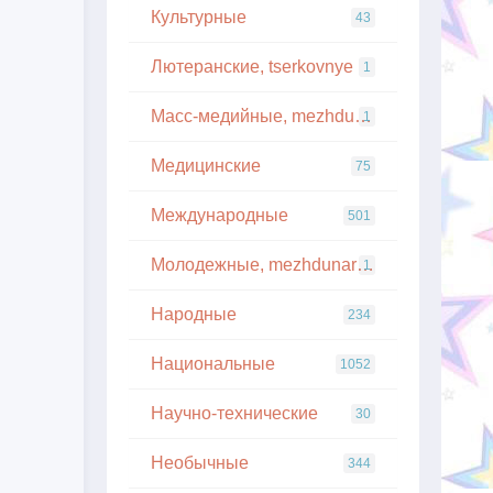
Культурные
43
Лютеранские, tserkovnye
1
Масс-медийные, mezhdunarodnye
1
Медицинские
75
Международные
501
Молодежные, mezhdunarodnye
1
Народные
234
Национальные
1052
Научно-технические
30
Необычные
344