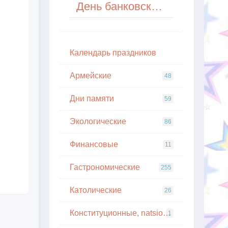
День банковского работника Молдовы
Кaлeндapь пpaздникoв
Армейские
48
Дни памяти
59
Экологические
86
Финансовые
11
Гастрономические
255
Католические
26
Конституционные, natsionalnye
1