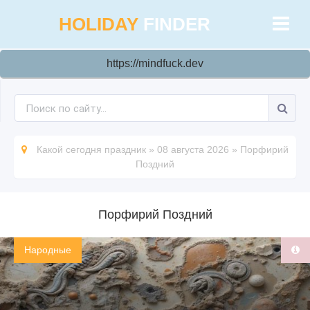
HOLIDAY
FINDER
https://mindfuck.dev
Какой сегодня праздник
»
08 августа 2026
»
Порфирий
Поздний
Порфирий Поздний
Народные