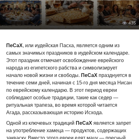
435
ПеСаХ
, или иудейская Пасха, является одним из
самых значимых праздников в иудейском календаре.
Этот праздник отмечает освобождение еврейского
народа из египетского рабства и символизирует
начало новой жизни и свободы.
ПеСаХ
празднуется в
течение семи дней, начиная с 15-го дня месяца Нисан
по еврейскому календарю. В этот период евреи
соблюдают особые традиции, такие как седер —
ритуальная трапеза, во время которой читается
Агада, рассказывающая историю Исхода.
Одной из ключевых традиций
ПеСаХ
является запрет
на употребление хамеца — продуктов, содержащих
закваску. Вместо этого евреи едят мацу — пресный