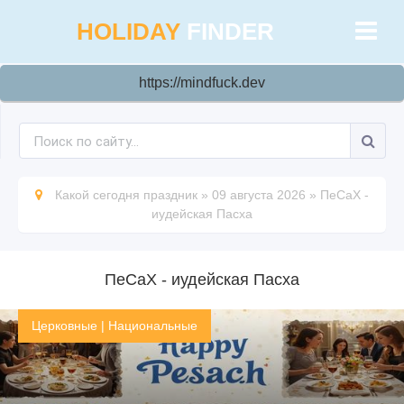
HOLIDAY
FINDER
https://mindfuck.dev
Какой сегодня праздник
»
09 августа 2026
»
ПеСаХ -
иудейская Пасха
ПеСаХ - иудейская Пасха
Церковные
|
Национальные