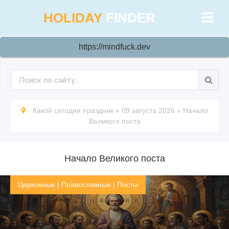
HOLIDAY
FINDER
https://mindfuck.dev
Какой сегодня праздник
»
09 августа 2026
»
Начало
Великого поста
Начало Великого поста
Церковные
|
Православные
|
Посты