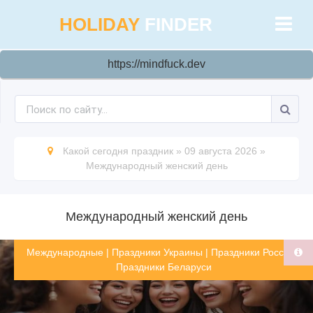
HOLIDAY
FINDER
https://mindfuck.dev
Какой сегодня праздник
»
09 августа 2026
»
Международный женский день
Международный женский день
Международные
|
Праздники Украины
|
Праздники России
|
Праздники Беларуси