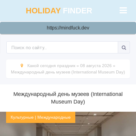
HOLIDAY
FINDER
https://mindfuck.dev
Какой сегодня праздник
»
08 августа 2026
»
Международный день музеев (International Museum Day)
Международный день музеев (International
Museum Day)
Культурные
|
Международные