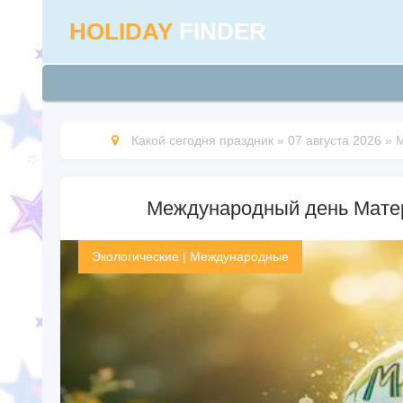
HOLIDAY
FINDER
Какой сегодня праздник
»
07 августа 2026
»
М
Международный день Матери-
Экологические
|
Международные