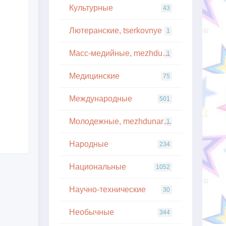
Культурные
43
Лютеранские, tserkovnye
1
Масс-медийные, mezhdunarodnye
1
Медицинские
75
Международные
501
Молодежные, mezhdunarodnye
1
Народные
234
Национальные
1052
Научно-технические
30
Необычные
344