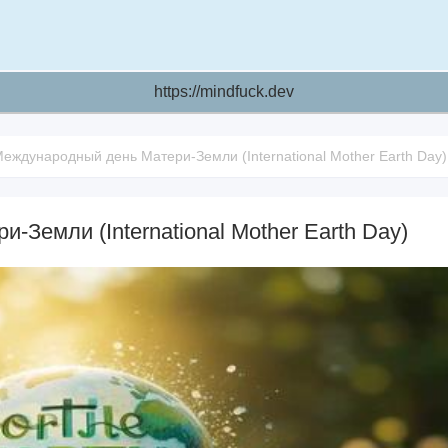
https://mindfuck.dev
еждународный день Матери-Земли (International Mother Earth Day)
Земли (International Mother Earth Day)