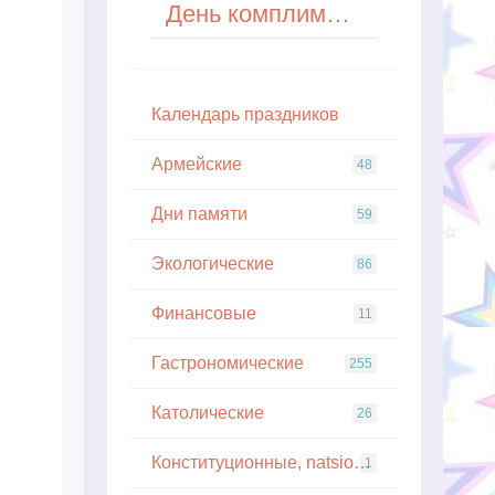
День комплиментов (National Compliment Day) в США
Кaлeндapь пpaздникoв
Армейские
48
Дни памяти
59
Экологические
86
Финансовые
11
Гастрономические
255
Католические
26
Конституционные, natsionalnye
1