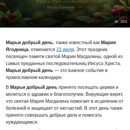
384
Марьи добрый день
, также известный как
Мария
Ягодница
, отмечается
22 июля
. Этот праздник
посвящен памяти святой Марии Магдалины, одной из
самых преданных последовательниц Иисуса Христа.
Марьи добрый день
— это важное событие в
православном календаре.
В
Марьи добрый день
принято посещать церкви и
молиться о здравии и благополучии. Верующие верят,
что святая Мария Магдалина помогает в исцелении от
болезней и за
щищает от несчастий. В этот день также
принято совершать добрые дела и помогать
нуждающимся.