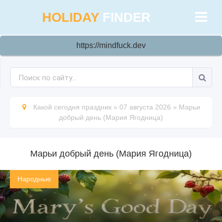
HOLIDAY
FINDER
https://mindfuck.dev
Какой сегодня праздник
»
07 августа 2026
»
Марьи
добрый день (Мария Ягодница)
Марьи добрый день (Мария Ягодница)
Народные