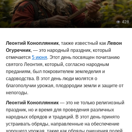
428
Леонтий Коноплянник
, также известный как
Левон
Огуречник
, — это народный праздник, который
отмечается
5 июня
. Этот день посвящен почитанию
святого Леонтия, который, согласно народным
преданиям, был покровителем земледелия и
садоводства. В этот день люди молятся о
благополучии урожая, плодородии земли и защите от
непогоды.
Леонтий Коноплянник
— это не только религиозный
праздник, но и время для проведения различных
народных обрядов и традиций. В этот день принято
устраивать обряды, направленные на обеспечение
хорошего урожая, такие как обряды очищения полей