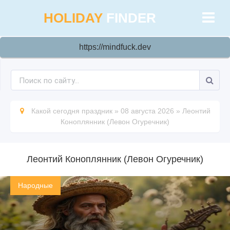
HOLIDAY
FINDER
https://mindfuck.dev
Какой сегодня праздник
»
08 августа 2026
»
Леонтий
Коноплянник (Левон Огуречник)
Леонтий Коноплянник (Левон Огуречник)
Народные