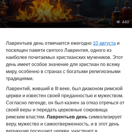
440
Лаврентьев день отмечается ежегодно
10 августа
и
посвящен памяти святого Лаврентия, одного из
наиболее почитаемых христианских мучеников. Этот
день имеет особое значение для христиан по всему
миру, особенно в странах с богатыми религиозными
традициями.
Лаврентий, живший в III веке, был диаконом римской
церкви и известен своей преданностью и мужеством.
Согласно легенде, он был казнен за отказ отречься от
своей веры и передать церковные сокровища
римским властям.
Лаврентьев день
символизирует
веру, мужество и самоотверженность, и в этот день
верующие посещают церкви, участвуют в