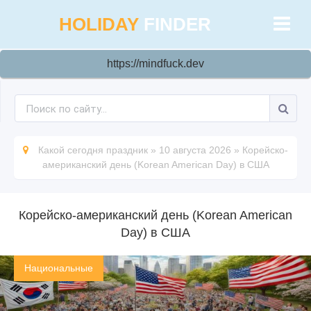
HOLIDAY
FINDER
https://mindfuck.dev
Какой сегодня праздник
»
10 августа 2026
»
Корейско-
американский день (Korean American Day) в США
Корейско-американский день (Korean American
Day) в США
Национальные